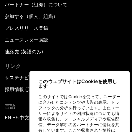
パートナー（組織）について
参加する（個人、組織）
プレスリリース登録
ニュースレター購読
連絡先 (英語のみ)
リンク
サステナビリティへの取り組み
このウェブサイトはCookieを使用し
ます
採用情報 (英語のみ)
このサイトではCookieを使って、ユーザー
に合わせたコンテンツや広告の表示、トラ
言語
フィックの分析を行っています。またユー
ザーによるサイトの利用状況についても情
EN
ES
中文
日本語
▪
▪
▪
報を収集し、ソーシャルメディアや広告配
信、データ解析の各パートナーに情報を共
有しています。ここで収集された情報は、