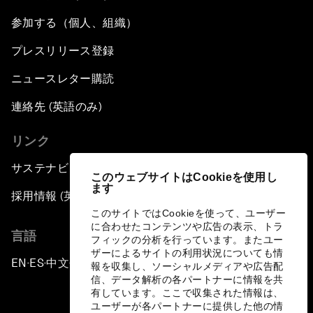
参加する（個人、組織）
プレスリリース登録
ニュースレター購読
連絡先 (英語のみ)
リンク
サステナビリティへの取り組み
このウェブサイトはCookieを使用し
ます
採用情報 (英語のみ)
このサイトではCookieを使って、ユーザー
に合わせたコンテンツや広告の表示、トラ
言語
フィックの分析を行っています。またユー
ザーによるサイトの利用状況についても情
EN
ES
中文
日本語
▪
▪
▪
報を収集し、ソーシャルメディアや広告配
信、データ解析の各パートナーに情報を共
有しています。ここで収集された情報は、
ユーザーが各パートナーに提供した他の情