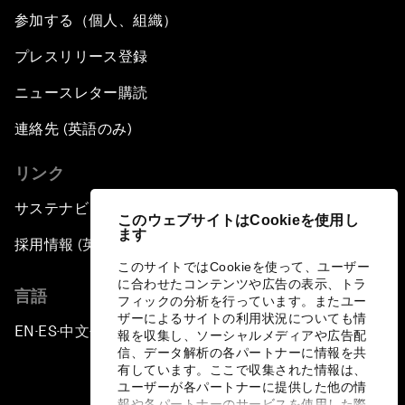
参加する（個人、組織）
プレスリリース登録
ニュースレター購読
連絡先 (英語のみ)
リンク
サステナビリティへの取り組み
このウェブサイトはCookieを使用し
ます
採用情報 (英語のみ)
このサイトではCookieを使って、ユーザー
に合わせたコンテンツや広告の表示、トラ
言語
フィックの分析を行っています。またユー
ザーによるサイトの利用状況についても情
EN
ES
中文
日本語
▪
▪
▪
報を収集し、ソーシャルメディアや広告配
信、データ解析の各パートナーに情報を共
有しています。ここで収集された情報は、
ユーザーが各パートナーに提供した他の情
報や各パートナーのサービスを使用した際