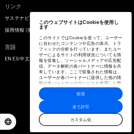
リンク
サステナビリティへの取り組み
このウェブサイトはCookieを使用し
ます
採用情報 (英語のみ)
このサイトではCookieを使って、ユーザー
に合わせたコンテンツや広告の表示、トラ
言語
フィックの分析を行っています。またユー
ザーによるサイトの利用状況についても情
EN
ES
中文
日本語
▪
▪
▪
報を収集し、ソーシャルメディアや広告配
信、データ解析の各パートナーに情報を共
有しています。ここで収集された情報は、
ユーザーが各パートナーに提供した他の情
報や各パートナーのサービスを使用した際
に収集された情報と組み合わされ、各パー
拒否
トナーによって使用されることがありま
プライバシーポリシーと利用規約
す。
全て許可
サイトマップ
カスタム化
©
2026
世界経済フォーラム
EN
ES
中文
日本語