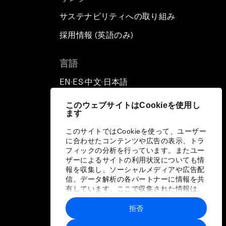
サステナビリティへの取り組み
採用情報 (英語のみ)
て
言語
EN
ES
中文
日本語
▪
▪
▪
このウェブサイトはCookieを使用し
ます
このサイトではCookieを使って、ユーザー
に合わせたコンテンツや広告の表示、トラ
フィックの分析を行っています。またユー
ザーによるサイトの利用状況についても情
報を収集し、ソーシャルメディアや広告配
信、データ解析の各パートナーに情報を共
有しています。ここで収集された情報は、
ユーザーが各パートナーに提供した他の情
報や各パートナーのサービスを使用した際
拒否
に収集された情報と組み合わされ、各パー