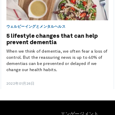
ウェルビーイングとメンタルヘルス
5 lifestyle changes that can help
prevent dementia
When we think of dementia, we often fear a loss of
control. But the reassuring news is up to 40% of
dementias can be prevented or delayed if we
change our health habits.
2022年01月26日
エンゲージメント