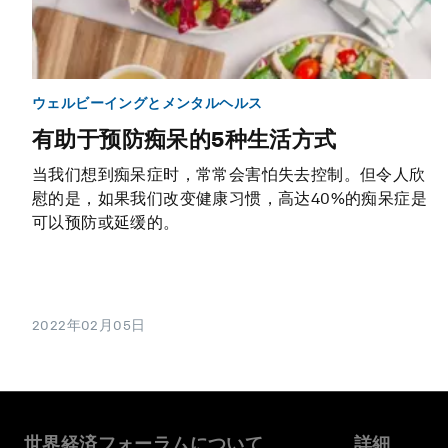
ウェルビーイングとメンタルヘルス
有助于预防痴呆的5种生活方式
当我们想到痴呆症时，常常会害怕失去控制。但令人欣
慰的是，如果我们改变健康习惯，高达40%的痴呆症是
可以预防或延缓的。
2022年02月05日
世界経済フォーラムについて
詳細