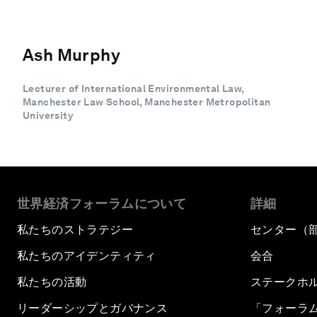
Ash Murphy
Lecturer of International Environmental Law,
Manchester Law School, Manchester Metropolitan
University
世界経済フォーラムについて
詳細
私たちのストラテジー
センター（
私たちのアイデンティティ
会合
私たちの活動
ステークホ
リーダーシップとガバナンス
「フォーラ