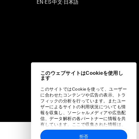
EN
ES
中文
日本語
▪
▪
▪
このウェブサイトはCookieを使用し
ます
このサイトではCookieを使って、ユーザー
に合わせたコンテンツや広告の表示、トラ
フィックの分析を行っています。またユー
ザーによるサイトの利用状況についても情
報を収集し、ソーシャルメディアや広告配
信、データ解析の各パートナーに情報を共
有しています。ここで収集された情報は、
ユーザーが各パートナーに提供した他の情
報や各パートナーのサービスを使用した際
拒否