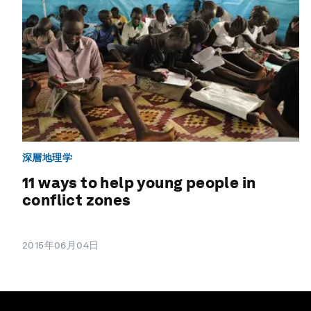
深層地理学
11 ways to help young people in
conflict zones
2015年06月04日