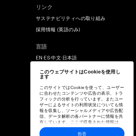
リンク
サステナビリティへの取り組み
採用情報 (英語のみ)
て
言語
EN
ES
中文
日本語
▪
▪
▪
このウェブサイトはCookieを使用し
ます
このサイトではCookieを使って、ユーザー
に合わせたコンテンツや広告の表示、トラ
フィックの分析を行っています。またユー
ザーによるサイトの利用状況についても情
報を収集し、ソーシャルメディアや広告配
信、データ解析の各パートナーに情報を共
有しています。ここで収集された情報は、
ユーザーが各パートナーに提供した他の情
報や各パートナーのサービスを使用した際
拒否