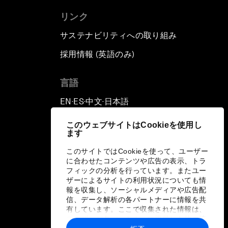
リンク
サステナビリティへの取り組み
採用情報 (英語のみ)
て
言語
EN
ES
中文
日本語
▪
▪
▪
このウェブサイトはCookieを使用し
ます
このサイトではCookieを使って、ユーザー
に合わせたコンテンツや広告の表示、トラ
フィックの分析を行っています。またユー
ザーによるサイトの利用状況についても情
報を収集し、ソーシャルメディアや広告配
信、データ解析の各パートナーに情報を共
有しています。ここで収集された情報は、
ユーザーが各パートナーに提供した他の情