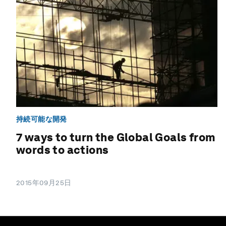
持続可能な開発
7 ways to turn the Global Goals from
words to actions
2015年09月25日