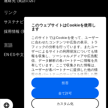
連絡先 (英語のみ)
リンク
サステナビリティへの取り組み
このウェブサイトはCookieを使用し
ます
採用情報 (英語のみ)
このサイトではCookieを使って、ユーザー
に合わせたコンテンツや広告の表示、トラ
言語
フィックの分析を行っています。またユー
ザーによるサイトの利用状況についても情
EN
ES
中文
日本語
▪
▪
▪
報を収集し、ソーシャルメディアや広告配
信、データ解析の各パートナーに情報を共
有しています。ここで収集された情報は、
ユーザーが各パートナーに提供した他の情
報や各パートナーのサービスを使用した際
に収集された情報と組み合わされ、各パー
拒否
トナーによって使用されることがありま
プライバシーポリシーと利用規約
す。
全て許可
サイトマップ
カスタム化
©
2026
世界経済フォーラム
EN
ES
中文
日本語