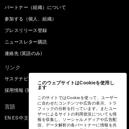
パートナー（組織）について
参加する（個人、組織）
プレスリリース登録
ニュースレター購読
連絡先 (英語のみ)
リンク
サステナビリティへの取り組み
このウェブサイトはCookieを使用し
ます
採用情報 (英語のみ)
このサイトではCookieを使って、ユーザー
に合わせたコンテンツや広告の表示、トラ
言語
フィックの分析を行っています。またユー
ザーによるサイトの利用状況についても情
EN
ES
中文
日本語
▪
▪
▪
報を収集し、ソーシャルメディアや広告配
信、データ解析の各パートナーに情報を共