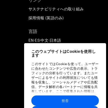
リンク
サステナビリティへの取り組み
採用情報 (英語のみ)
て
言語
EN
ES
中文
日本語
▪
▪
▪
このウェブサイトはCookieを使用し
ます
このサイトではCookieを使って、ユーザー
に合わせたコンテンツや広告の表示、トラ
フィックの分析を行っています。またユー
ザーによるサイトの利用状況についても情
報を収集し、ソーシャルメディアや広告配
信、データ解析の各パートナーに情報を共
有しています。ここで収集された情報は、
ユーザーが各パートナーに提供した他の情
報や各パートナーのサービスを使用した際
拒否
に収集された情報と組み合わされ、各パー