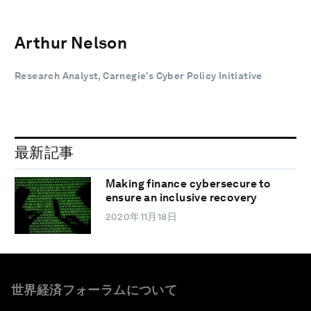
Arthur Nelson
Research Analyst, Carnegie’s Cyber Policy Initiative
最新記事
Making finance cybersecure to
ensure an inclusive recovery
2020年11月18日
世界経済フォーラムについて