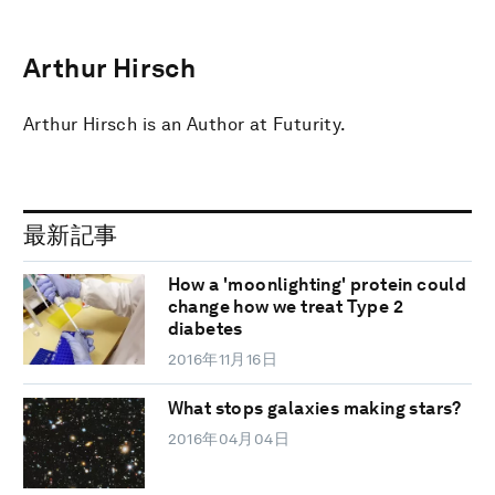
Arthur Hirsch
Arthur Hirsch is an Author at Futurity.
最新記事
How a 'moonlighting' protein could
change how we treat Type 2
diabetes
2016年11月16日
What stops galaxies making stars?
2016年04月04日