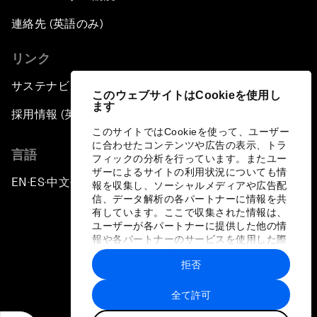
連絡先 (英語のみ)
リンク
サステナビリティへの取り組み
このウェブサイトはCookieを使用し
ます
採用情報 (英語のみ)
このサイトではCookieを使って、ユーザー
に合わせたコンテンツや広告の表示、トラ
言語
フィックの分析を行っています。またユー
ザーによるサイトの利用状況についても情
EN
ES
中文
日本語
▪
▪
▪
報を収集し、ソーシャルメディアや広告配
信、データ解析の各パートナーに情報を共
有しています。ここで収集された情報は、
ユーザーが各パートナーに提供した他の情
報や各パートナーのサービスを使用した際
に収集された情報と組み合わされ、各パー
拒否
トナーによって使用されることがありま
プライバシーポリシーと利用規約
す。
全て許可
サイトマップ