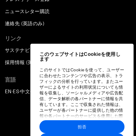
ニュースレター購読
連絡先 (英語のみ)
リンク
サステナビリティへの取り組み
このウェブサイトはCookieを使用し
ます
採用情報 (英語のみ)
このサイトではCookieを使って、ユーザー
に合わせたコンテンツや広告の表示、トラ
言語
フィックの分析を行っています。またユー
ザーによるサイトの利用状況についても情
EN
ES
中文
日本語
▪
▪
▪
報を収集し、ソーシャルメディアや広告配
信、データ解析の各パートナーに情報を共
有しています。ここで収集された情報は、
ユーザーが各パートナーに提供した他の情
報や各パートナーのサービスを使用した際
に収集された情報と組み合わされ、各パー
拒否
トナーによって使用されることがありま
プライバシーポリシーと利用規約
す。