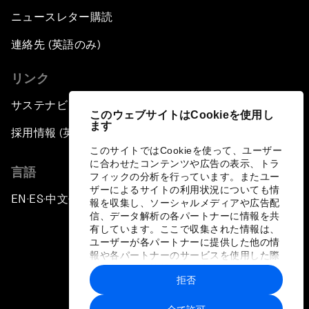
ニュースレター購読
連絡先 (英語のみ)
リンク
サステナビリティへの取り組み
このウェブサイトはCookieを使用し
ます
採用情報 (英語のみ)
このサイトではCookieを使って、ユーザー
に合わせたコンテンツや広告の表示、トラ
言語
フィックの分析を行っています。またユー
ザーによるサイトの利用状況についても情
EN
ES
中文
日本語
▪
▪
▪
報を収集し、ソーシャルメディアや広告配
信、データ解析の各パートナーに情報を共
有しています。ここで収集された情報は、
ユーザーが各パートナーに提供した他の情
報や各パートナーのサービスを使用した際
に収集された情報と組み合わされ、各パー
拒否
トナーによって使用されることがありま
プライバシーポリシーと利用規約
す。