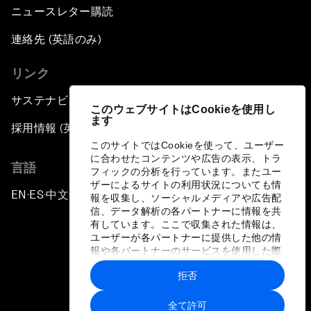
ニュースレター購読
連絡先 (英語のみ)
リンク
サステナビリティへの取り組み
このウェブサイトはCookieを使用し
ます
採用情報 (英語のみ)
このサイトではCookieを使って、ユーザー
に合わせたコンテンツや広告の表示、トラ
言語
フィックの分析を行っています。またユー
ザーによるサイトの利用状況についても情
EN
ES
中文
日本語
▪
▪
▪
報を収集し、ソーシャルメディアや広告配
信、データ解析の各パートナーに情報を共
有しています。ここで収集された情報は、
ユーザーが各パートナーに提供した他の情
報や各パートナーのサービスを使用した際
に収集された情報と組み合わされ、各パー
拒否
トナーによって使用されることがありま
プライバシーポリシーと利用規約
す。
全て許可