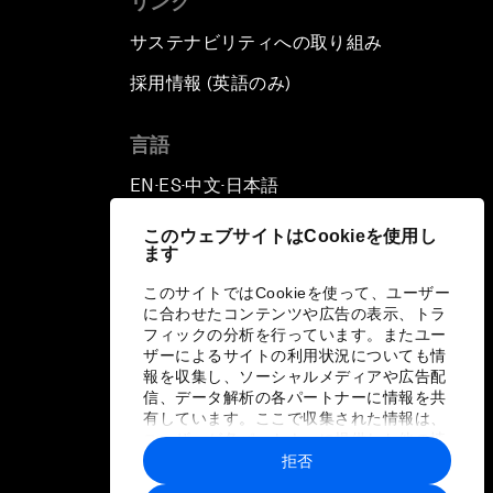
リンク
サステナビリティへの取り組み
採用情報 (英語のみ)
て
言語
EN
ES
中文
日本語
▪
▪
▪
このウェブサイトはCookieを使用し
ます
このサイトではCookieを使って、ユーザー
に合わせたコンテンツや広告の表示、トラ
フィックの分析を行っています。またユー
ザーによるサイトの利用状況についても情
報を収集し、ソーシャルメディアや広告配
信、データ解析の各パートナーに情報を共
有しています。ここで収集された情報は、
ユーザーが各パートナーに提供した他の情
報や各パートナーのサービスを使用した際
拒否
に収集された情報と組み合わされ、各パー