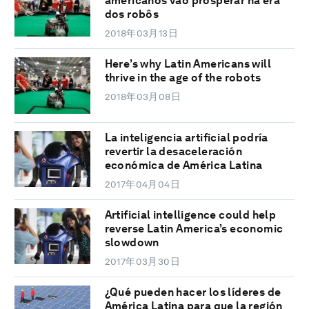
americanos vão prosperar na era
dos robôs
2018年03月13日
Here’s why Latin Americans will
thrive in the age of the robots
2018年03月08日
La inteligencia artificial podría
revertir la desaceleración
económica de América Latina
2017年04月04日
Artificial intelligence could help
reverse Latin America’s economic
slowdown
2017年03月30日
¿Qué pueden hacer los líderes de
América Latina para que la región