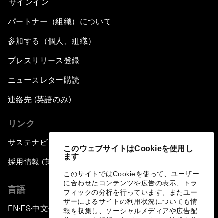
サインイン
パートナー（組織）について
参加する（個人、組織）
プレスリリース登録
ニュースレター購読
連絡先 (英語のみ)
リンク
サステナビリティへの取り組み
このウェブサイトはCookieを使用し
ます
採用情報 (英語のみ)
このサイトではCookieを使って、ユーザー
に合わせたコンテンツや広告の表示、トラ
言語
フィックの分析を行っています。またユー
ザーによるサイトの利用状況についても情
EN
ES
中文
日本語
▪
▪
▪
報を収集し、ソーシャルメディアや広告配