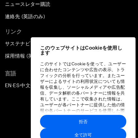
ニュースレター購読
連絡先 (英語のみ)
リンク
サステナビリティへの取り組み
このウェブサイトはCookieを使用し
ます
採用情報 (英語のみ)
このサイトではCookieを使って、ユーザー
に合わせたコンテンツや広告の表示、トラ
言語
フィックの分析を行っています。またユー
ザーによるサイトの利用状況についても情
EN
ES
中文
日本語
▪
▪
▪
報を収集し、ソーシャルメディアや広告配
信、データ解析の各パートナーに情報を共
有しています。ここで収集された情報は、
ユーザーが各パートナーに提供した他の情
報や各パートナーのサービスを使用した際
に収集された情報と組み合わされ、各パー
拒否
トナーによって使用されることがありま
プライバシーポリシーと利用規約
す。
全て許可