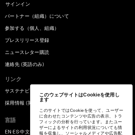
サインイン
パートナー（組織）について
参加する（個人、組織）
プレスリリース登録
ニュースレター購読
連絡先 (英語のみ)
リンク
サステナビリティへの取り組み
このウェブサイトはCookieを使用し
ます
採用情報 (英語のみ)
このサイトではCookieを使って、ユーザー
に合わせたコンテンツや広告の表示、トラ
言語
フィックの分析を行っています。またユー
ザーによるサイトの利用状況についても情
EN
ES
中文
日本語
▪
▪
▪
報を収集し、ソーシャルメディアや広告配