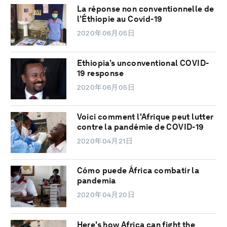
La réponse non conventionnelle de
l’Éthiopie au Covid-19
2020年06月05日
Ethiopia’s unconventional COVID-
19 response
2020年06月05日
Voici comment l'Afrique peut lutter
contre la pandémie de COVID-19
2020年04月21日
Cómo puede África combatir la
pandemia
2020年04月20日
Here's how Africa can fight the