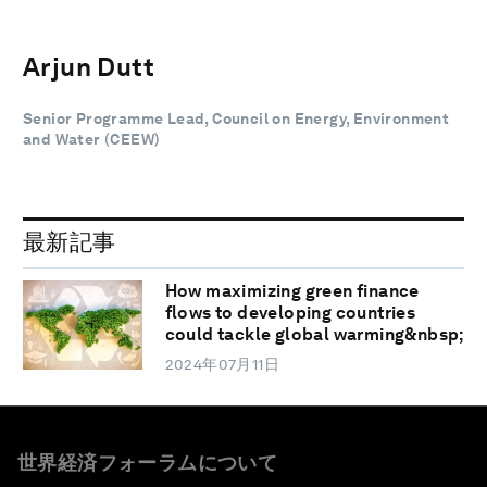
Arjun Dutt
Senior Programme Lead, Council on Energy, Environment
and Water (CEEW)
最新記事
How maximizing green finance
flows to developing countries
could tackle global warming&nbsp;
2024年07月11日
世界経済フォーラムについて