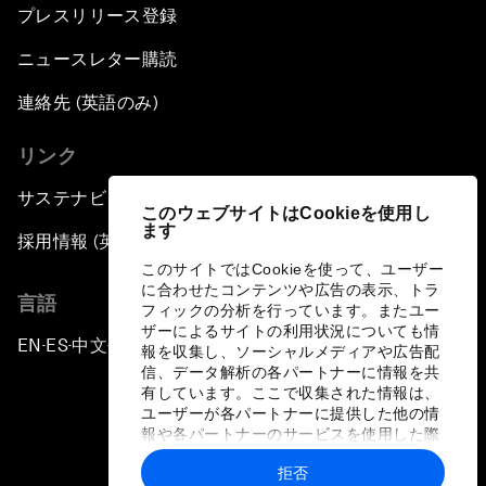
プレスリリース登録
ニュースレター購読
連絡先 (英語のみ)
リンク
サステナビリティへの取り組み
このウェブサイトはCookieを使用し
ます
採用情報 (英語のみ)
このサイトではCookieを使って、ユーザー
に合わせたコンテンツや広告の表示、トラ
言語
フィックの分析を行っています。またユー
ザーによるサイトの利用状況についても情
EN
ES
中文
日本語
▪
▪
▪
報を収集し、ソーシャルメディアや広告配
信、データ解析の各パートナーに情報を共
有しています。ここで収集された情報は、
ユーザーが各パートナーに提供した他の情
報や各パートナーのサービスを使用した際
に収集された情報と組み合わされ、各パー
拒否
トナーによって使用されることがありま