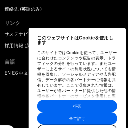
連絡先 (英語のみ)
リンク
サステナビリティへの取り組み
このウェブサイトはCookieを使用し
ます
採用情報 (英語のみ)
このサイトではCookieを使って、ユーザー
に合わせたコンテンツや広告の表示、トラ
言語
フィックの分析を行っています。またユー
ザーによるサイトの利用状況についても情
EN
ES
中文
日本語
▪
▪
▪
報を収集し、ソーシャルメディアや広告配
信、データ解析の各パートナーに情報を共
有しています。ここで収集された情報は、
ユーザーが各パートナーに提供した他の情
報や各パートナーのサービスを使用した際
に収集された情報と組み合わされ、各パー
拒否
トナーによって使用されることがありま
プライバシーポリシーと利用規約
す。
全て許可
サイトマップ