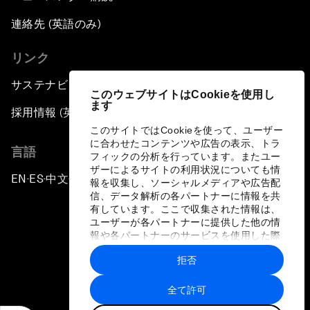
連絡先 (英語のみ)
リンク
サステナビリティへの取り組み
このウェブサイトはCookieを使用し
ます
採用情報 (英語のみ)
このサイトではCookieを使って、ユーザー
に合わせたコンテンツや広告の表示、トラ
言語
フィックの分析を行っています。またユー
ザーによるサイトの利用状況についても情
EN
ES
中文
日本語
▪
▪
▪
報を収集し、ソーシャルメディアや広告配
信、データ解析の各パートナーに情報を共
有しています。ここで収集された情報は、
ユーザーが各パートナーに提供した他の情
報や各パートナーのサービスを使用した際
に収集された情報と組み合わされ、各パー
拒否
トナーによって使用されることがありま
プライバシーポリシーと利用規約
す。
全て許可
サイトマップ