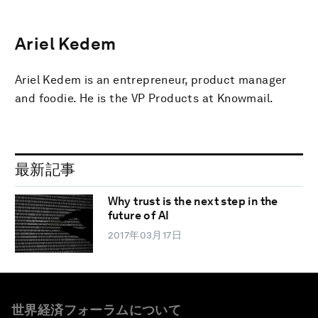
Ariel Kedem
Ariel Kedem is an entrepreneur, product manager
and foodie. He is the VP Products at Knowmail.
最新記事
Why trust is the next step in the
future of AI
2017年03月17日
世界経済フォーラムについて