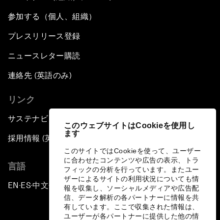
参加する（個人、組織）
プレスリリース登録
ニュースレター購読
連絡先 (英語のみ)
リンク
サステナビリティへの取り組み
このウェブサイトはCookieを使用し
ます
採用情報 (英語のみ)
このサイトではCookieを使って、ユーザー
に合わせたコンテンツや広告の表示、トラ
言語
フィックの分析を行っています。またユー
ザーによるサイトの利用状況についても情
EN
ES
中文
日本語
▪
▪
▪
報を収集し、ソーシャルメディアや広告配
信、データ解析の各パートナーに情報を共
有しています。ここで収集された情報は、
ユーザーが各パートナーに提供した他の情