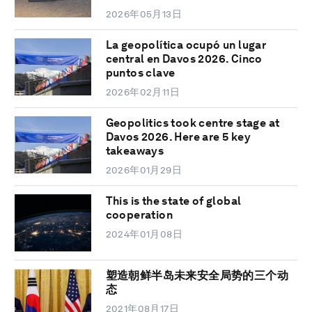
2026年05月13日
La geopolítica ocupó un lugar
central en Davos 2026. Cinco
puntos clave
2026年02月11日
Geopolitics took centre stage at
Davos 2026. Here are 5 key
takeaways
2026年01月29日
This is the state of global
cooperation
2024年01月08日
塑造朝鲜半岛未来安全局势的三个动
态
2021年08月17日