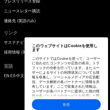
プレスリリース登録
ニュースレター購読
連絡先 (英語のみ)
リンク
サステナビリティへの取り組み
このウェブサイトはCookieを使用し
ます
採用情報 (英語のみ)
このサイトではCookieを使って、ユーザー
に合わせたコンテンツや広告の表示、トラ
言語
フィックの分析を行っています。またユー
ザーによるサイトの利用状況についても情
EN
ES
中文
日本語
▪
▪
▪
報を収集し、ソーシャルメディアや広告配
信、データ解析の各パートナーに情報を共
有しています。ここで収集された情報は、
ユーザーが各パートナーに提供した他の情
報や各パートナーのサービスを使用した際
に収集された情報と組み合わされ、各パー
拒否
トナーによって使用されることがありま
プライバシーポリシーと利用規約
す。