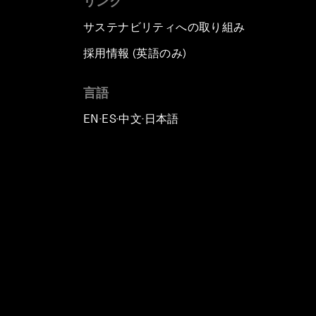
リンク
サステナビリティへの取り組み
採用情報 (英語のみ)
て
言語
EN
ES
中文
日本語
▪
▪
▪