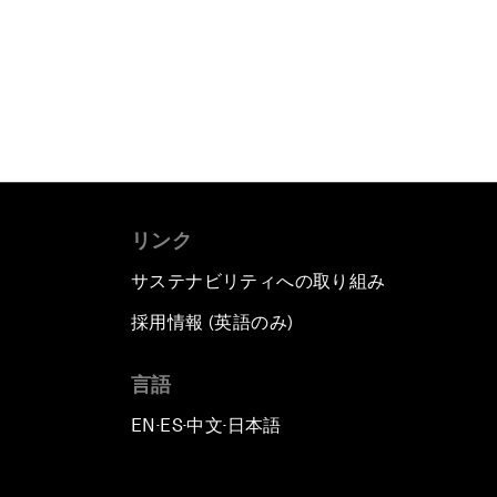
リンク
サステナビリティへの取り組み
採用情報 (英語のみ)
て
言語
EN
ES
中文
日本語
▪
▪
▪