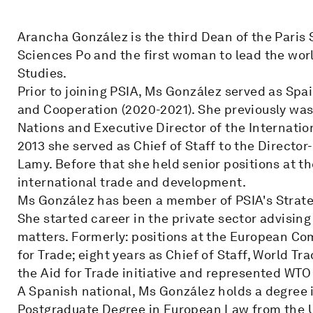
Arancha González is the third Dean of the Paris S
Sciences Po and the first woman to lead the world
Studies.
Prior to joining PSIA, Ms González served as Spai
and Cooperation (2020-2021). She previously was
Nations and Executive Director of the Internati
2013 she served as Chief of Staff to the Directo
Lamy. Before that she held senior positions at 
international trade and development.
Ms González has been a member of PSIA's Strate
She started career in the private sector advisin
matters. Formerly: positions at the European
for Trade; eight years as Chief of Staff, World Tr
the Aid for Trade initiative and represented WTO
A Spanish national, Ms González holds a degree i
Postgraduate Degree in European Law from the Uni