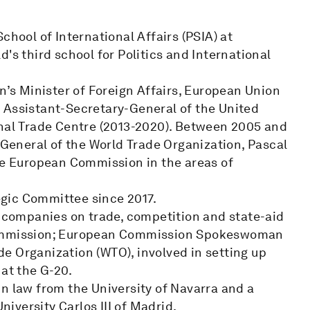
chool of International Affairs (PSIA) at
's third school for Politics and International
n’s Minister of Foreign Affairs, European Union
 Assistant-Secretary-General of the United
onal Trade Centre (2013-2020). Between 2005 and
r-General of the World Trade Organization, Pascal
the European Commission in the areas of
gic Committee since 2017.
g companies on trade, competition and state-aid
 Commission; European Commission Spokeswoman
ade Organization (WTO), involved in setting up
 at the G-20.
n law from the University of Navarra and a
versity Carlos III of Madrid.