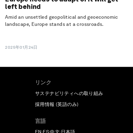
left behind
Amid an unsettled geopolitical and geoeconomic
landscape, Europe stands at a crossroads.
2025年01月24日
リンク
サステナビリティへの取り組み
採用情報 (英語のみ)
て
言語
EN
ES
中文
日本語
▪
▪
▪