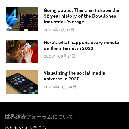
Going public: This chart shows the
92 year history of the Dow Jones
Industrial Average
2020年10月12日
Here’s what happens every minute
on the internet in 2020
2020年09月21日
Visualizing the social media
universe in 2020
2020年09月04日
世界経済フォーラムについて
私たちのストラテジー