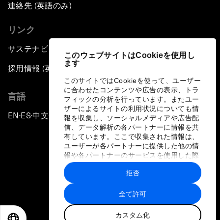
連絡先 (英語のみ)
リンク
サステナビリティへの取り組み
このウェブサイトはCookieを使用し
ます
採用情報 (英語のみ)
このサイトではCookieを使って、ユーザー
に合わせたコンテンツや広告の表示、トラ
言語
フィックの分析を行っています。またユー
ザーによるサイトの利用状況についても情
EN
ES
中文
日本語
▪
▪
▪
報を収集し、ソーシャルメディアや広告配
信、データ解析の各パートナーに情報を共
有しています。ここで収集された情報は、
ユーザーが各パートナーに提供した他の情
報や各パートナーのサービスを使用した際
に収集された情報と組み合わされ、各パー
拒否
トナーによって使用されることがありま
プライバシーポリシーと利用規約
す。
全て許可
サイトマップ
カスタム化
©
2026
世界経済フォーラム
EN
ES
中文
日本語