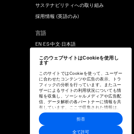
サステナビリティへの取り組み
採用情報 (英語のみ)
て
言語
EN
ES
中文
日本語
▪
▪
▪
このウェブサイトはCookieを使用し
ます
このサイトではCookieを使って、ユーザー
に合わせたコンテンツや広告の表示、トラ
フィックの分析を行っています。またユー
ザーによるサイトの利用状況についても情
報を収集し、ソーシャルメディアや広告配
信、データ解析の各パートナーに情報を共
有しています。ここで収集された情報は、
ユーザーが各パートナーに提供した他の情
報や各パートナーのサービスを使用した際
拒否
に収集された情報と組み合わされ、各パー
トナーによって使用されることがありま
全て許可