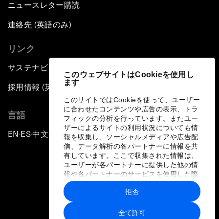
ニュースレター購読
連絡先 (英語のみ)
リンク
サステナビリティへの取り組み
このウェブサイトはCookieを使用し
ます
採用情報 (英語のみ)
このサイトではCookieを使って、ユーザー
に合わせたコンテンツや広告の表示、トラ
言語
フィックの分析を行っています。またユー
ザーによるサイトの利用状況についても情
EN
ES
中文
日本語
▪
▪
▪
報を収集し、ソーシャルメディアや広告配
信、データ解析の各パートナーに情報を共
有しています。ここで収集された情報は、
ユーザーが各パートナーに提供した他の情
報や各パートナーのサービスを使用した際
に収集された情報と組み合わされ、各パー
拒否
トナーによって使用されることがありま
プライバシーポリシーと利用規約
す。
全て許可
サイトマップ