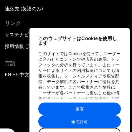
連絡先 (英語のみ)
リンク
サステナビリティへの取り組み
このウェブサイトはCookieを使用し
ます
採用情報 (英語のみ)
このサイトではCookieを使って、ユーザー
に合わせたコンテンツや広告の表示、トラ
言語
フィックの分析を行っています。またユー
ザーによるサイトの利用状況についても情
EN
ES
中文
日本語
▪
▪
▪
報を収集し、ソーシャルメディアや広告配
信、データ解析の各パートナーに情報を共
有しています。ここで収集された情報は、
ユーザーが各パートナーに提供した他の情
報や各パートナーのサービスを使用した際
に収集された情報と組み合わされ、各パー
拒否
トナーによって使用されることがありま
プライバシーポリシーと利用規約
す。
全て許可
サイトマップ