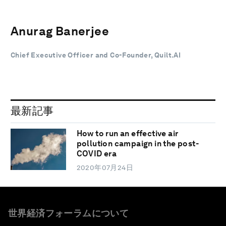
Anurag Banerjee
Chief Executive Officer and Co-Founder, Quilt.AI
最新記事
How to run an effective air
pollution campaign in the post-
COVID era
2020年07月24日
世界経済フォーラムについて