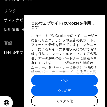
リンク
サステナビリティへの取り組み
このウェブサイトはCookieを使用し
ます
採用情報 (英語のみ)
このサイトではCookieを使って、ユーザー
に合わせたコンテンツや広告の表示、トラ
言語
フィックの分析を行っています。またユー
ザーによるサイトの利用状況についても情
EN
ES
中文
日本語
▪
▪
▪
報を収集し、ソーシャルメディアや広告配
信、データ解析の各パートナーに情報を共
有しています。ここで収集された情報は、
ユーザーが各パートナーに提供した他の情
報や各パートナーのサービスを使用した際
に収集された情報と組み合わされ、各パー
拒否
トナーによって使用されることがありま
プライバシーポリシーと利用規約
す。
全て許可
サイトマップ
カスタム化
©
2026
世界経済フォーラム
EN
ES
中文
日本語