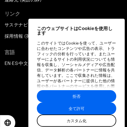
リンク
サステナビリティへの取り組み
このウェブサイトはCookieを使用し
ます
採用情報 (英語のみ)
このサイトではCookieを使って、ユーザー
に合わせたコンテンツや広告の表示、トラ
言語
フィックの分析を行っています。またユー
ザーによるサイトの利用状況についても情
EN
ES
中文
日本語
▪
▪
▪
報を収集し、ソーシャルメディアや広告配
信、データ解析の各パートナーに情報を共
有しています。ここで収集された情報は、
ユーザーが各パートナーに提供した他の情
報や各パートナーのサービスを使用した際
に収集された情報と組み合わされ、各パー
拒否
トナーによって使用されることがありま
プライバシーポリシーと利用規約
す。
全て許可
サイトマップ
カスタム化
©
2026
世界経済フォーラム
EN
ES
中文
日本語