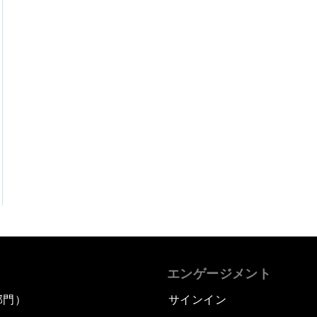
エンゲージメント
部門）
サインイン