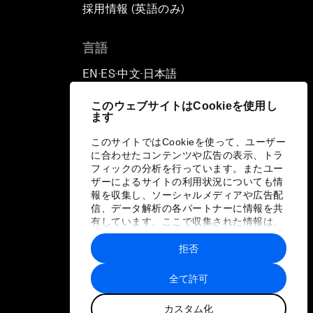
採用情報 (英語のみ)
て
言語
EN
ES
中文
日本語
▪
▪
▪
このウェブサイトはCookieを使用し
ます
このサイトではCookieを使って、ユーザー
に合わせたコンテンツや広告の表示、トラ
フィックの分析を行っています。またユー
ザーによるサイトの利用状況についても情
報を収集し、ソーシャルメディアや広告配
信、データ解析の各パートナーに情報を共
有しています。ここで収集された情報は、
ユーザーが各パートナーに提供した他の情
報や各パートナーのサービスを使用した際
拒否
に収集された情報と組み合わされ、各パー
トナーによって使用されることがありま
全て許可
す。
カスタム化