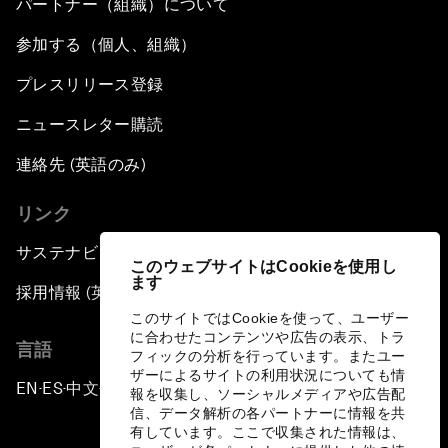
パートナー（組織）について
参加する（個人、組織）
プレスリリース登録
ニュースレター購読
連絡先 (英語のみ)
リンク
サステナビリティへの取り組み
このウェブサイトはCookieを使用し
ます
採用情報 (英語のみ)
このサイトではCookieを使って、ユーザー
に合わせたコンテンツや広告の表示、トラ
言語
フィックの分析を行っています。またユー
ザーによるサイトの利用状況についても情
EN
ES
中文
日本語
▪
▪
▪
報を収集し、ソーシャルメディアや広告配
信、データ解析の各パートナーに情報を共
有しています。ここで収集された情報は、