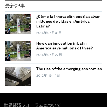
最新記事
¿Cómo la innovación podría salvar
millones de vidas en América
Latina?
2016年06月01日
How can innovation in Latin
America save millions of lives?
2016年05月27日
The rise of the emerging economies
2012年11月14日
世界経済フォーラムについて