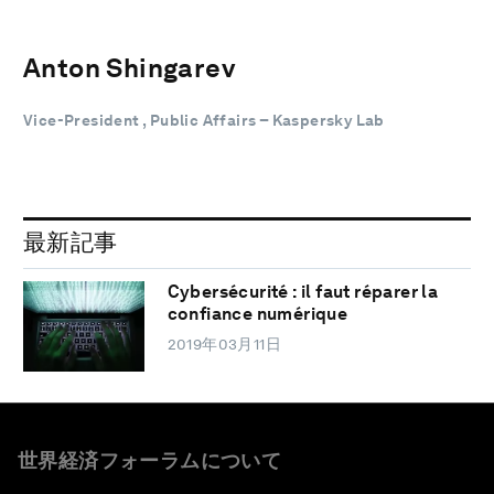
Anton Shingarev
Vice-President , Public Affairs – Kaspersky Lab
最新記事
Cybersécurité : il faut réparer la
confiance numérique
2019年03月11日
世界経済フォーラムについて