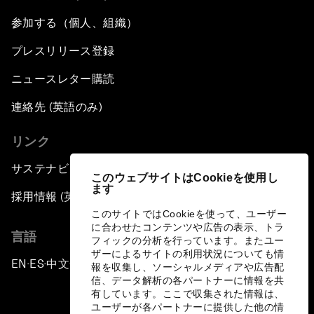
参加する（個人、組織）
プレスリリース登録
ニュースレター購読
連絡先 (英語のみ)
リンク
サステナビリティへの取り組み
このウェブサイトはCookieを使用し
ます
採用情報 (英語のみ)
このサイトではCookieを使って、ユーザー
に合わせたコンテンツや広告の表示、トラ
言語
フィックの分析を行っています。またユー
ザーによるサイトの利用状況についても情
EN
ES
中文
日本語
▪
▪
▪
報を収集し、ソーシャルメディアや広告配
信、データ解析の各パートナーに情報を共
有しています。ここで収集された情報は、
ユーザーが各パートナーに提供した他の情