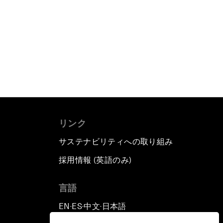
リンク
サステナビリティへの取り組み
採用情報 (英語のみ)
て
言語
EN
ES
中文
日本語
▪
▪
▪