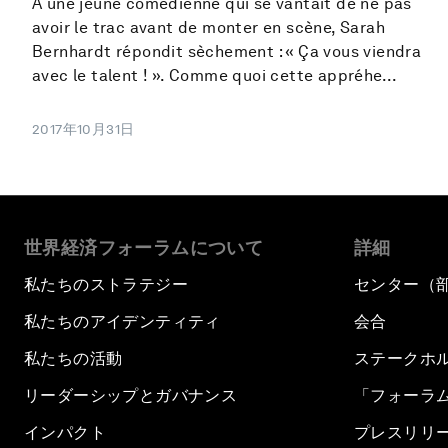
À une jeune comédienne qui se vantait de ne pas
avoir le trac avant de monter en scène, Sarah
Bernhardt répondit sèchement : « Ça vous viendra
avec le talent ! ». Comme quoi cette appréhe...
2017年10月31日
世界経済フォーラムについて
詳細
私たちのストラテジー
センター（
私たちのアイデンティティ
会合
私たちの活動
ステークホ
リーダーシップとガバナンス
「フォーラ
インパクト
プレスリリ