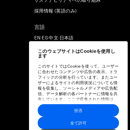
サステナビリティへの取り組み
採用情報 (英語のみ)
て
言語
EN
ES
中文
日本語
▪
▪
▪
このウェブサイトはCookieを使用し
ます
このサイトではCookieを使って、ユーザー
に合わせたコンテンツや広告の表示、トラ
フィックの分析を行っています。またユー
ザーによるサイトの利用状況についても情
報を収集し、ソーシャルメディアや広告配
信、データ解析の各パートナーに情報を共
有しています。ここで収集された情報は、
ユーザーが各パートナーに提供した他の情
報や各パートナーのサービスを使用した際
拒否
に収集された情報と組み合わされ、各パー
トナーによって使用されることがありま
全て許可
す。