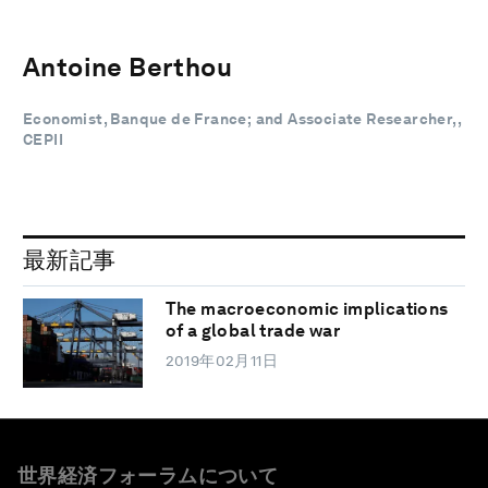
Antoine Berthou
Economist, Banque de France; and Associate Researcher,,
CEPII
最新記事
The macroeconomic implications
of a global trade war
2019年02月11日
世界経済フォーラムについて