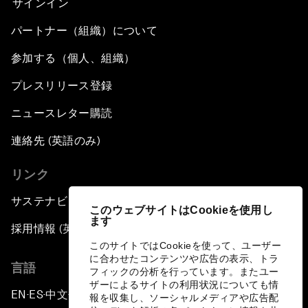
サインイン
パートナー（組織）について
参加する（個人、組織）
プレスリリース登録
ニュースレター購読
連絡先 (英語のみ)
リンク
サステナビリティへの取り組み
このウェブサイトはCookieを使用し
ます
採用情報 (英語のみ)
このサイトではCookieを使って、ユーザー
に合わせたコンテンツや広告の表示、トラ
言語
フィックの分析を行っています。またユー
ザーによるサイトの利用状況についても情
EN
ES
中文
日本語
▪
▪
▪
報を収集し、ソーシャルメディアや広告配