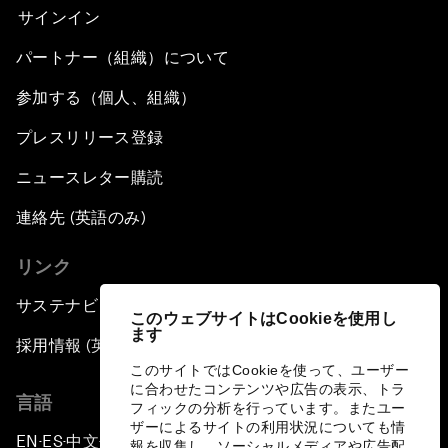
サインイン
パートナー（組織）について
参加する（個人、組織）
プレスリリース登録
ニュースレター購読
連絡先 (英語のみ)
リンク
サステナビリティへの取り組み
このウェブサイトはCookieを使用し
ます
採用情報 (英語のみ)
このサイトではCookieを使って、ユーザー
に合わせたコンテンツや広告の表示、トラ
言語
フィックの分析を行っています。またユー
ザーによるサイトの利用状況についても情
EN
ES
中文
日本語
▪
▪
▪
報を収集し、ソーシャルメディアや広告配