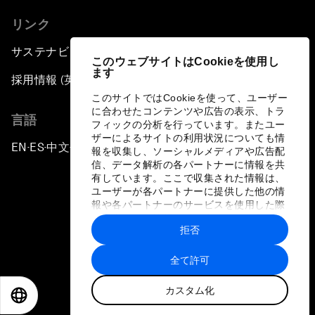
リンク
サステナビリティへの取り組み
このウェブサイトはCookieを使用し
ます
採用情報 (英語のみ)
このサイトではCookieを使って、ユーザー
に合わせたコンテンツや広告の表示、トラ
言語
フィックの分析を行っています。またユー
ザーによるサイトの利用状況についても情
EN
ES
中文
日本語
▪
▪
▪
報を収集し、ソーシャルメディアや広告配
信、データ解析の各パートナーに情報を共
有しています。ここで収集された情報は、
ユーザーが各パートナーに提供した他の情
報や各パートナーのサービスを使用した際
に収集された情報と組み合わされ、各パー
拒否
トナーによって使用されることがありま
プライバシーポリシーと利用規約
す。
全て許可
サイトマップ
カスタム化
©
2026
世界経済フォーラム
EN
ES
中文
日本語