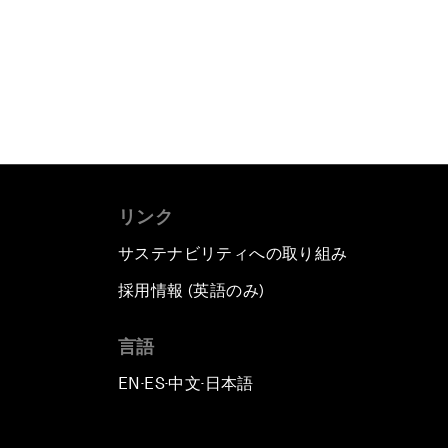
リンク
サステナビリティへの取り組み
採用情報 (英語のみ)
て
言語
EN
ES
中文
日本語
▪
▪
▪